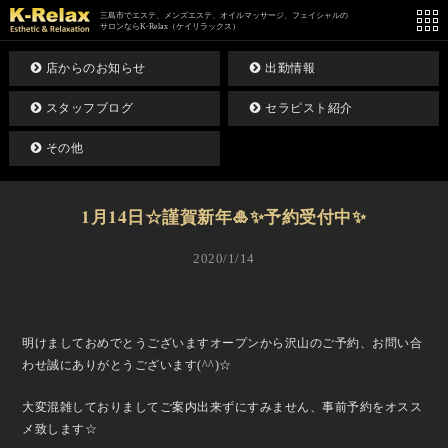
三島市でエステ、メンズエステ、オイルマッサージ、フェイシャルの
サロンならK-Relax（ケイリラックス）
店からのお知らせ
出勤情報
スタッフブログ
セラピスト紹介
その他
1月14日☆謹賀新年🎍✨予約受付中✨
2020/1/14
明けましておめでとうございますオープンから沢山のご予約、お問い合
わせ誠にありがとうございます(^^)☆
大変混雑しておりましてご案内出来ずにすみません、事前予約をオスス
メ致します☆