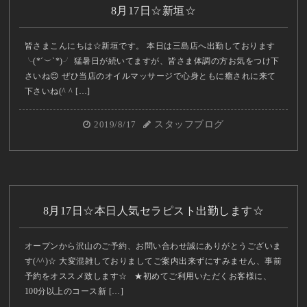
8月17日☆新垣☆
皆さまこんにちは☆新垣です。 本日は三島店へ出勤しております
╰(*´︶`*)╯ 猛暑日が続いてますが、皆さま体調の方お気をつけ下
さいね😊 ぜひ当店のオイルマッサージで心身ともに癒されに来て
下さいね(^ ^ […]
2019/8/17
スタッフブログ
8月17日☆本日人気セラピスト出勤します☆
オープンから沢山のご予約、お問い合わせ誠にありがとうございま
す(^^)☆ 大変混雑しておりましてご案内出来ずにすみません、事前
予約をオススメ致します☆ ★初めてご利用いただくお客様に、
100分以上のコース新 […]