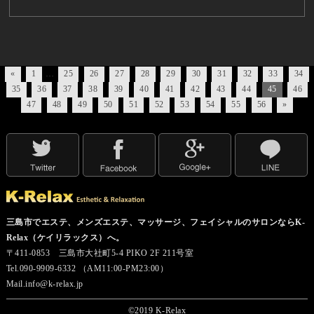
«
1
…
25
26
27
28
29
30
31
32
33
34
35
36
37
38
39
40
41
42
43
44
45
46
47
48
49
50
51
52
53
54
55
56
»
三島市でエステ、メンズエステ、マッサージ、フェイシャルのサロンならK-
Relax（ケイリラックス）へ。
〒411-0853 三島市大社町5-4 PIKO 2F 211号室
Tel.090-9909-6332 （AM11:00-PM23:00）
Mail.info@k-relax.jp
©2019 K-Relax