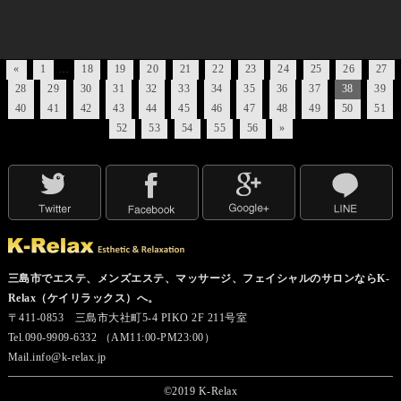
«
1
…
18
19
20
21
22
23
24
25
26
27
28
29
30
31
32
33
34
35
36
37
38
39
40
41
42
43
44
45
46
47
48
49
50
51
52
53
54
55
56
»
三島市でエステ、メンズエステ、マッサージ、フェイシャルのサロンならK-
Relax（ケイリラックス）へ。
〒411-0853 三島市大社町5-4 PIKO 2F 211号室
Tel.090-9909-6332 （AM11:00-PM23:00）
Mail.info@k-relax.jp
©2019 K-Relax