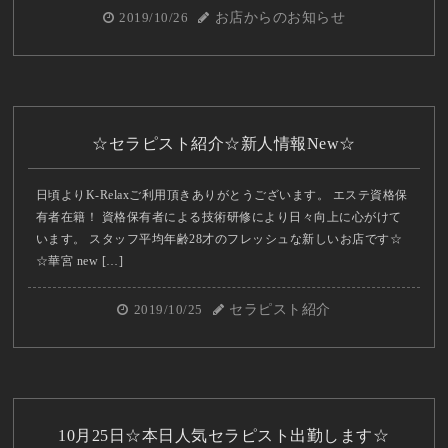
2019/10/26
お店からのお知らせ
☆セラピスト紹介☆新人情報New☆
日頃よりK-Relaxご利用頂きありがとうございます。 エステ資格保
有者在籍！ 資格保有者による技術研修により日々向上に心がけて
います。 スタッフ平均年齢28才のフレッシュな新しいお店です☆
☆華宮 new […]
2019/10/25
セラピスト紹介
10月25日☆本日人気セラピスト出勤します☆