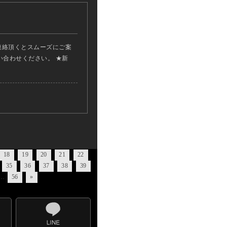
連絡頂くとスムーズにご案
い合わせください。 ★新
18
19
20
21
22
35
36
37
38
39
…
56
»