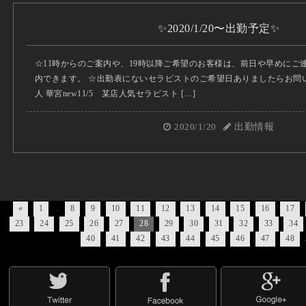
✨2020/1/20〜出勤予定✨
☆11時からのご案内や、19時以降ご希望のお客様は、前日や早めにご
内できます。 ☆出勤表にないセラピストのご希望日ありましたらお問
人 華宮new11/5 某店人気セラピスト […]
2020/1/20
出勤情報
«
1
…
8
9
10
11
12
13
14
15
16
17
23
24
25
26
27
28
29
30
31
32
33
34
40
41
42
43
44
45
46
47
48