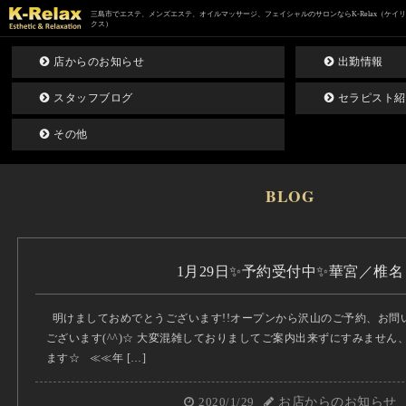
三島市でエステ、メンズエステ、オイルマッサージ、フェイシャルのサロンならK-Relax（ケイ
クス）
店からのお知らせ
出勤情報
スタッフブログ
セラピスト紹
その他
BLOG
1月29日✨予約受付中✨華宮／椎名
明けましておめでとうございます!!オープンから沢山のご予約、お問
ございます(^^)☆ 大変混雑しておりましてご案内出来ずにすみませ
ます☆ ≪≪年 […]
2020/1/29
お店からのお知らせ