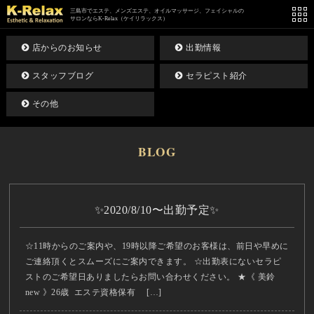
三島市でエステ、メンズエステ、オイルマッサージ、フェイシャルの
サロンならK-Relax（ケイリラックス）
店からのお知らせ
出勤情報
スタッフブログ
セラピスト紹介
その他
BLOG
✨2020/8/10〜出勤予定✨
☆11時からのご案内や、19時以降ご希望のお客様は、前日や早めに
ご連絡頂くとスムーズにご案内できます。 ☆出勤表にないセラピ
ストのご希望日ありましたらお問い合わせください。 ★《 美鈴
new 》26歳 エステ資格保有 […]