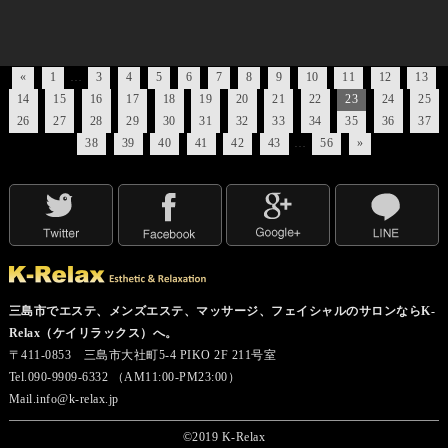
«
1
…
3
4
5
6
7
8
9
10
11
12
13
14
15
16
17
18
19
20
21
22
23
24
25
26
27
28
29
30
31
32
33
34
35
36
37
38
39
40
41
42
43
…
56
»
三島市でエステ、メンズエステ、マッサージ、フェイシャルのサロンならK-
Relax（ケイリラックス）へ。
〒411-0853 三島市大社町5-4 PIKO 2F 211号室
Tel.090-9909-6332 （AM11:00-PM23:00）
Mail.info@k-relax.jp
©2019 K-Relax