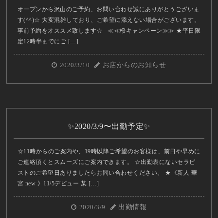
オープンから沢山のご予約、お問い合わせ誠にありがとうございま
す(^^)☆ 大変混雑しており、ご希望に添えない場合がございます。
事前予約をオススメ致します☆ ≪≪桜キャンペーン≫≫ ★平日限
定12時半までにご […]
2020/3/10
お店からのお知らせ
✨2020/3/9〜出勤予定✨
☆11時からのご案内や、19時以降ご希望のお客様は、前日や早めに
ご連絡頂くとスムーズにご案内できます。 ☆出勤表にないセラピ
ストのご希望日ありましたらお問い合わせください。 ★《新人 華
宮 new 》11/5デビュー 某 […]
2020/3/9
出勤情報