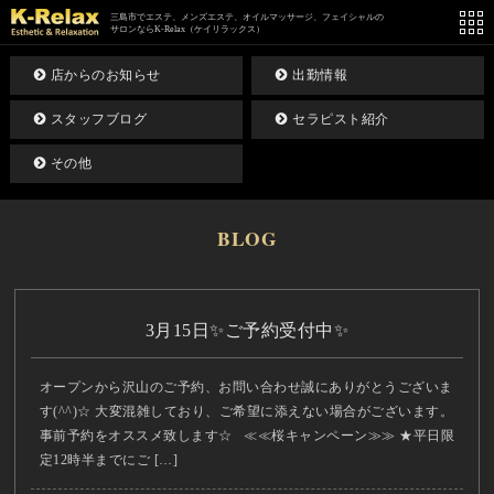
三島市でエステ、メンズエステ、オイルマッサージ、フェイシャルの
サロンならK-Relax（ケイリラックス）
店からのお知らせ
出勤情報
スタッフブログ
セラピスト紹介
その他
BLOG
3月15日✨ご予約受付中✨
オープンから沢山のご予約、お問い合わせ誠にありがとうございま
す(^^)☆ 大変混雑しており、ご希望に添えない場合がございます。
事前予約をオススメ致します☆ ≪≪桜キャンペーン≫≫ ★平日限
定12時半までにご […]