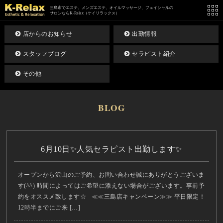
三島市でエステ、メンズエステ、オイルマッサージ、フェイシャルの
サロンならK-Relax（ケイリラックス）
店からのお知らせ
出勤情報
スタッフブログ
セラピスト紹介
その他
BLOG
6月10日✨人気セラピスト出勤します✨
オープンから沢山のご予約、お問い合わせ誠にありがとうございま
す(^^) 時間によってはご希望に添えない場合がございます。事前予
約をオススメ致します☆ ≪≪三島店キャンペーン≫≫ 平日限定！
12時半までにご来 […]