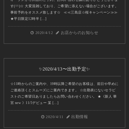
す(^^)☆ 大変混雑しており、ご希望に添えない場合がございます。
事前予約をオススメ致します☆ ≪≪三島店☆桜キャンペーン≫≫
★平日限定12時半 […]
2020/4/12
お店からのお知らせ
✨2020/4/13〜出勤予定✨
☆11時からのご案内や、19時以降ご希望のお客様は、前日や早めに
ご連絡頂くとスムーズにご案内できます。 ☆出勤表にないセラピ
ストのご希望日ありましたらお問い合わせください。 ★《新人 華
宮 new 》11/5デビュー 某 […]
2020/4/11
出勤情報