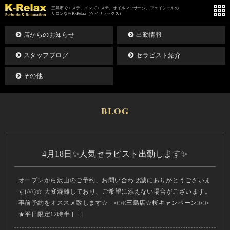
三島市でエステ、メンズエステ、オイルマッサージ、フェイシャルの
サロンならK-Relax（ケイリラックス）
店からのお知らせ
出勤情報
スタッフブログ
セラピスト紹介
その他
BLOG
4月18日✨人気セラピスト出勤します✨
オープンから沢山のご予約、お問い合わせ誠にありがとうございま
す(^^)☆ 大変混雑しており、ご希望に添えない場合がございます。
事前予約をオススメ致します☆ ≪≪三島店☆桜キャンペーン≫≫
★平日限定12時半 […]