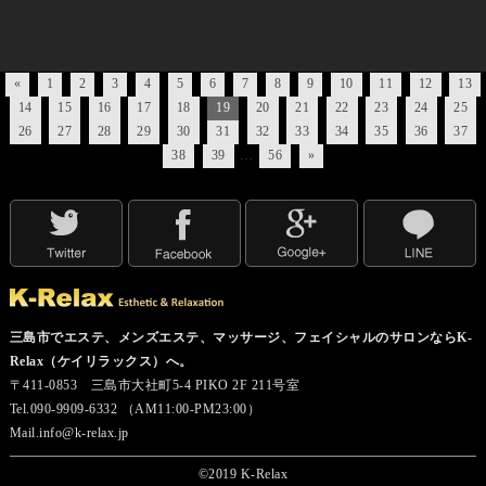
«
1
2
3
4
5
6
7
8
9
10
11
12
13
14
15
16
17
18
19
20
21
22
23
24
25
26
27
28
29
30
31
32
33
34
35
36
37
38
39
…
56
»
三島市でエステ、メンズエステ、マッサージ、フェイシャルのサロンならK-
Relax（ケイリラックス）へ。
〒411-0853 三島市大社町5-4 PIKO 2F 211号室
Tel.090-9909-6332 （AM11:00-PM23:00）
Mail.info@k-relax.jp
©2019 K-Relax