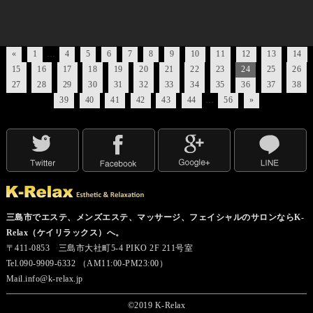
«
1
…
4
5
6
7
8
9
10
11
12
13
14
15
16
17
18
19
20
21
22
23
24
25
26
27
28
29
30
31
32
33
34
35
36
37
38
39
40
41
42
43
44
…
56
»
三島市でエステ、メンズエステ、マッサージ、フェイシャルのサロンならK-
Relax（ケイリラックス）へ。
〒411-0853 三島市大社町5-4 PIKO 2F 211号室
Tel.090-9909-6332 （AM11:00-PM23:00）
Mail.info@k-relax.jp
©2019 K-Relax