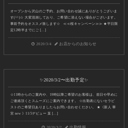
オープンから沢山のご予約、お問い合わせ誠にありがとうございま
す(^^)☆ 大変混雑しており、ご希望に添えない場合がございます。
事前予約をオススメ致します☆ ≪≪桜キャンペーン≫≫ ★平日限
定12時半までにご […]
2020/3/4
お店からのお知らせ
✨2020/3/2〜出勤予定✨
☆11時からのご案内や、19時以降ご希望のお客様は、前日や早めに
ご連絡頂くとスムーズにご案内できます。 ☆出勤表にないセラピ
ストのご希望日ありましたらお問い合わせください。 ★《新人 華
宮 new 》11/5デビュー 某 […]
2020/3/2
出勤情報