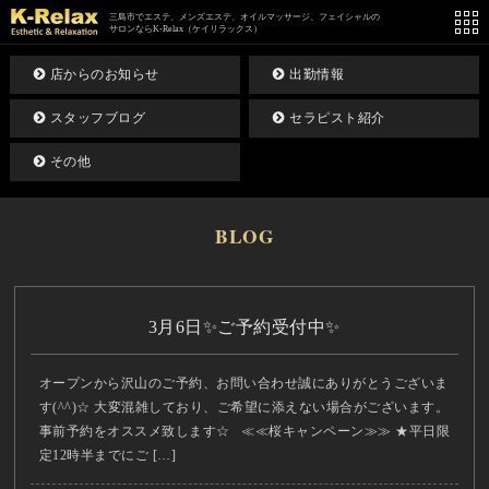
三島市でエステ、メンズエステ、オイルマッサージ、フェイシャルの
サロンならK-Relax（ケイリラックス）
店からのお知らせ
出勤情報
スタッフブログ
セラピスト紹介
その他
BLOG
3月6日✨ご予約受付中✨
オープンから沢山のご予約、お問い合わせ誠にありがとうございま
す(^^)☆ 大変混雑しており、ご希望に添えない場合がございます。
事前予約をオススメ致します☆ ≪≪桜キャンペーン≫≫ ★平日限
定12時半までにご […]